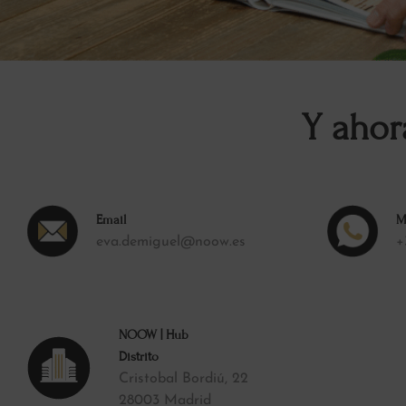
Y ahor
Email
M
eva.demiguel@noow.es
+
NOOW | Hub
Distrito
Cristobal Bordiú, 22
28003 Madrid