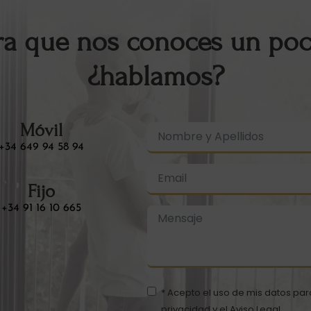
ra que nos conoces un poc
¿hablamos?
Móvil
+34 649 94 58 94
Fijo
+34 91 16 10 665
* Acepto el uso de mis datos para
privacidad
y el
Aviso Legal