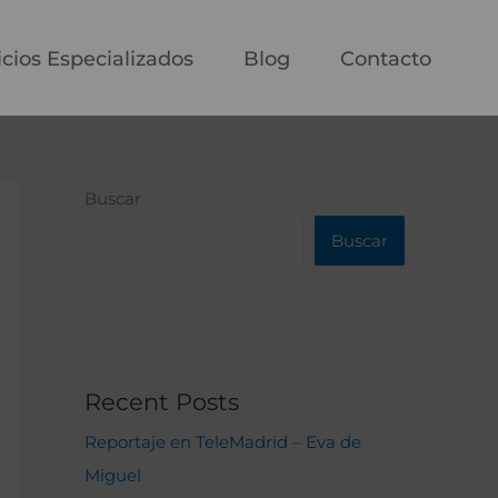
icios Especializados
Blog
Contacto
Buscar
Buscar
Recent Posts
Reportaje en TeleMadrid – Eva de
Miguel