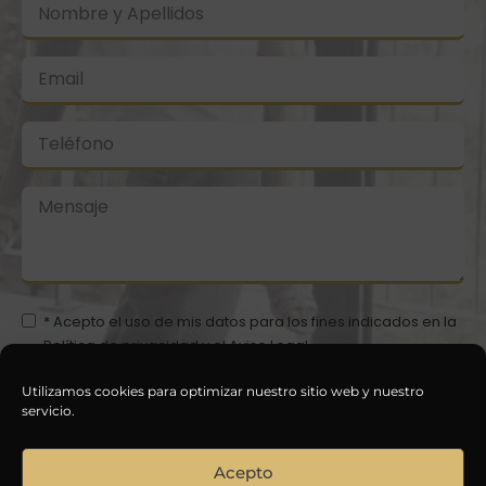
* Acepto el uso de mis datos para los fines indicados en la
Política de privacidad
y el
Aviso Legal
Utilizamos cookies para optimizar nuestro sitio web y nuestro
ENVIAR
servicio.
Acepto